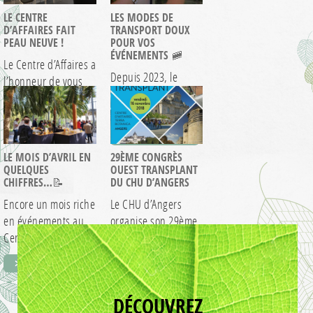
LE CENTRE
LES MODES DE
D’AFFAIRES FAIT
TRANSPORT DOUX
PEAU NEUVE !
POUR VOS
ÉVÉNEMENTS 🚞
Le Centre d’Affaires a
Depuis 2023, le
l’honneur de vous
Centre d’Affaires est
présenter les salles
fier d’être labellisé
après leur…
> EN SAVOIR +
partenaire
> EN SAVOIR +
Destination
LE MOIS D’AVRIL EN
29ÈME CONGRÈS
Innovante…
QUELQUES
OUEST TRANSPLANT
CHIFFRES…📝
DU CHU D’ANGERS
Encore un mois riche
Le CHU d’Angers
en événements au
organise son 29ème
Centre d’Affaires.
congrès Ouest
Retour sur le…
Transplant Réservé
> EN SAVOIR +
> EN SAVOIR +
aux professionnels…
DÉCOUVREZ