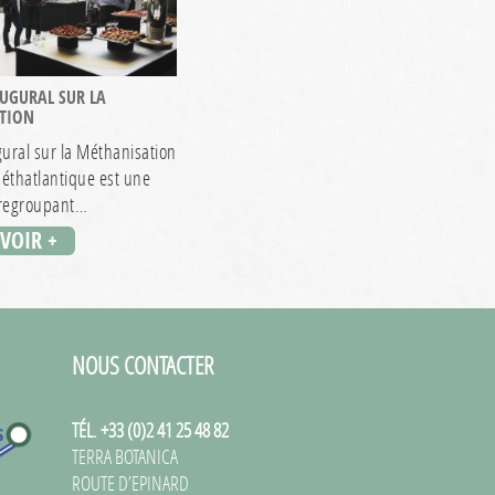
UGURAL SUR LA
TION
ural sur la Méthanisation
Méthatlantique est une
 regroupant…
AVOIR +
NOUS CONTACTER
TÉL. +33 (0)2 41 25 48 82
TERRA BOTANICA
ROUTE D’EPINARD