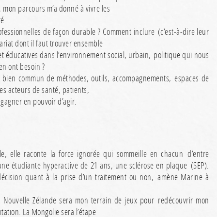
, mon parcours m’a donné à vivre les
té.
ofessionnelles de façon durable ? Comment inclure (c’est-à-dire leur
riat dont il faut trouver ensemble
t éducatives dans l’environnement social, urbain, politique qui nous
en ont besoin ?
, un bien commun de méthodes, outils, accompagnements, espaces de
les acteurs de santé, patients,
 gagner en pouvoir d’agir.
le, elle raconte la force ignorée qui sommeille en chacun d’entre
une étudiante hyperactive de 21 ans, une sclérose en plaque (SEP).
 décision quant à la prise d’un traitement ou non, amène Marine à
La Nouvelle Zélande sera mon terrain de jeux pour redécouvrir mon
itation. La Mongolie sera l’étape