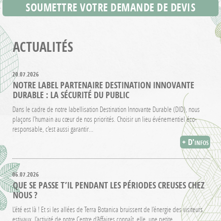
SOUMETTRE VOTRE DEMANDE DE DEVIS
ACTUALITÉS
20.07.2026
NOTRE LABEL PARTENAIRE DESTINATION INNOVANTE
DURABLE : LA SÉCURITÉ DU PUBLIC
Dans le cadre de notre labellisation Destination Innovante Durable (DID), nous
plaçons l’humain au cœur de nos priorités. Choisir un lieu événementiel éco-
responsable, c’est aussi garantir…
+ D'infos
06.07.2026
QUE SE PASSE T’IL PENDANT LES PÉRIODES CREUSES CHEZ
NOUS ?
L’été est là ! Et si les allées de Terra Botanica bruissent de l’énergie des visiteurs
estivaux, l’activité de notre Centre d’Affaires connaît, elle, une petite…