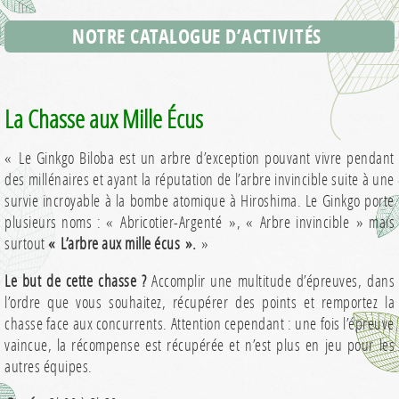
NOTRE CATALOGUE D’ACTIVITÉS
La Chasse aux Mille Écus
« Le Ginkgo Biloba est un arbre d’exception pouvant vivre pendant
des millénaires et ayant la réputation de l’arbre invincible suite à une
survie incroyable à la bombe atomique à Hiroshima. Le Ginkgo porte
plusieurs noms : « Abricotier-Argenté », « Arbre invincible » mais
surtout
« L’arbre aux mille écus ».
»
Le but de cette chasse ?
Accomplir une multitude d’épreuves, dans
l’ordre que vous souhaitez, récupérer des points et remportez la
chasse face aux concurrents. Attention cependant : une fois l’épreuve
vaincue, la récompense est récupérée et n’est plus en jeu pour les
autres équipes.