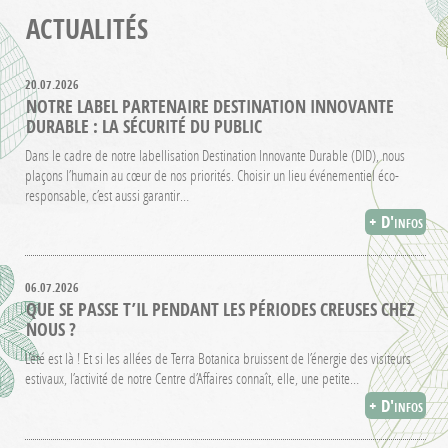
ACTUALITÉS
20.07.2026
NOTRE LABEL PARTENAIRE DESTINATION INNOVANTE
DURABLE : LA SÉCURITÉ DU PUBLIC
Dans le cadre de notre labellisation Destination Innovante Durable (DID), nous
plaçons l’humain au cœur de nos priorités. Choisir un lieu événementiel éco-
responsable, c’est aussi garantir…
+ D'infos
06.07.2026
QUE SE PASSE T’IL PENDANT LES PÉRIODES CREUSES CHEZ
NOUS ?
L’été est là ! Et si les allées de Terra Botanica bruissent de l’énergie des visiteurs
estivaux, l’activité de notre Centre d’Affaires connaît, elle, une petite…
+ D'infos