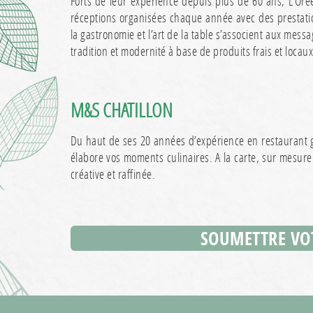
Forts de leur expérience depuis plus de 60 ans, L’Orée 
réceptions organisées chaque année avec des prestatio
la gastronomie et l’art de la table s’associent aux mess
tradition et modernité à base de produits frais et locau
M&S CHATILLON
Du haut de ses 20 années d’expérience en restaurant g
élabore vos moments culinaires. A la carte, sur mesur
créative et raffinée.
SOUMETTRE VO