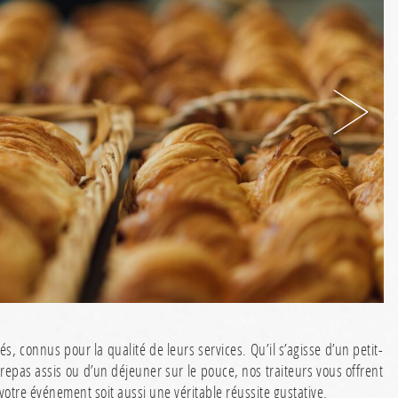
cés, connus pour la qualité de leurs services. Qu’il s’agisse d’un petit-
 repas assis ou d’un déjeuner sur le pouce, nos traiteurs vous offrent
tre événement soit aussi une véritable réussite gustative.