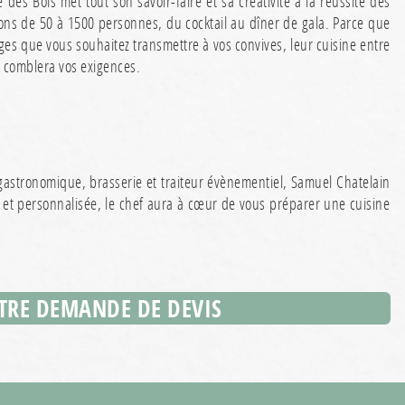
des Bois met tout son savoir-faire et sa créativité à la réussite des
ns de 50 à 1500 personnes, du cocktail au dîner de gala. Parce que
ages que vous souhaitez transmettre à vos convives, leur cuisine entre
x comblera vos exigences.
astronomique, brasserie et traiteur évènementiel, Samuel Chatelain
e et personnalisée, le chef aura à cœur de vous préparer une cuisine
TRE DEMANDE DE DEVIS