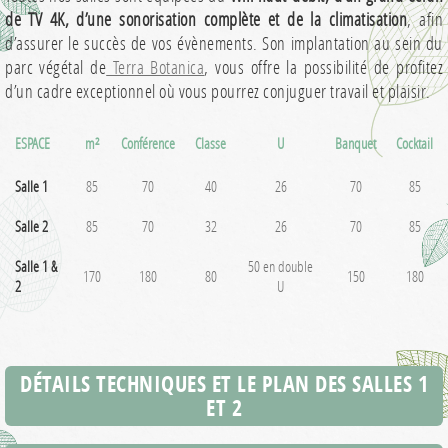
de TV 4K, d’une sonorisation complète et de la climatisation
, afin
d’assurer le succès de vos évènements. Son implantation au sein du
parc végétal de
Terra Botanica
, vous offre la possibilité de profitez
d’un cadre exceptionnel où vous pourrez conjuguer travail et plaisir.
ESPACE
m²
Conférence
Classe
U
Banquet
Cocktail
Salle 1
85
70
40
26
70
85
Salle 2
85
70
32
26
70
85
Salle 1 &
50 en double
170
180
80
150
180
2
U
DÉTAILS TECHNIQUES ET LE PLAN DES SALLES 1
ET 2