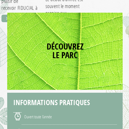
plaisir de
souvent le moment
recevoir FIDUCIAL à
propice aux
l’occasion de leur
> EN SAVOIR +
assemblées
séminaire. Les…
> EN SAVOIR +
générales et…
DÉCOUVREZ
LE PARC
INFORMATIONS
PRATIQUES
Ouvert toute l’année