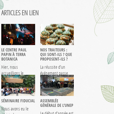
ARTICLES EN LIEN
LE CENTRE PAUL
NOS TRAITEURS :
PAPIN À TERRA
QUI SONT-ILS ? QUE
BOTANICA
PROPOSENT-ILS ?
Hier, nous
La réussite d’un
accueillions le
événement passe
Centre Paul Papin à
aussi par l’assiette !
Terra Botanica pour
Nous privilégions
> EN SAVOIR +
> EN SAVOIR +
leur…
la…
SÉMINAIRE FIDUCIAL
ASSEMBLÉE
GÉNÉRALE DE L’UNEP
Nous avons eu le
Le début d’année est