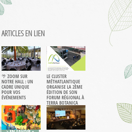
ARTICLES EN LIEN
🌴 ZOOM SUR
LE CLUSTER
NOTRE HALL : UN
MÉTHATLANTIQUE
CADRE UNIQUE
ORGANISE LA 2ÈME
POUR VOS
ÉDITION DE SON
ÉVÉNEMENTS
FORUM RÉGIONAL À
TERRA BOTANICA
Avez-vous déjà
Après une première
découvert le Centre
édition
d’Affaires ? Si vous le
particulièrement
connaissez déjà,…
> EN SAVOIR +