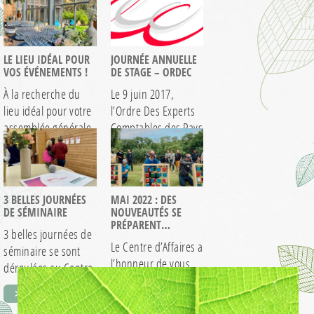
LE LIEU IDÉAL POUR
JOURNÉE ANNUELLE
VOS ÉVÉNEMENTS !
DE STAGE – ORDEC
À la recherche du
Le 9 juin 2017,
lieu idéal pour votre
l’Ordre Des Experts
assemblée générale
Comptables des Pays
? Faites…
De La…
> EN SAVOIR +
> EN SAVOIR +
3 BELLES JOURNÉES
MAI 2022 : DES
DE SÉMINAIRE
NOUVEAUTÉS SE
PRÉPARENT…
3 belles journées de
Le Centre d’Affaires a
séminaire se sont
l’honneur de vous
déroulées au Centre
annoncer en avant-
d’affaires pour…
> EN SAVOIR +
première la sortie…
> EN SAVOIR +