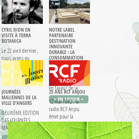
CYRIL DION EN
NOTRE LABEL
VISITE À TERRA
PARTENAIRE
BOTANICA
DESTINATION
INNOVANTE
Le 22 avril dernier,
DURABLE : LA
nous avons eu
CONSOMMATION
RESPONSABLE
l’honneur de
recevoir Cyril Dion,…
Après avoir mis en
> EN SAVOIR +
lumière nos actions
en faveur de la
JOURNÉES
25 ANS RCF ANJOU
biodiversité,…
MALIENNES DE LA
> EN SAVOIR +
12 mai 1992 : la
VILLE D’ANGERS
radio RCF Anjou
DEUXIÈME EDITION
émet pour la
DES JOURNÉES
première…
MALIENNES – 17
> EN SAVOIR +
MARS 2017 Le
> EN SAVOIR +