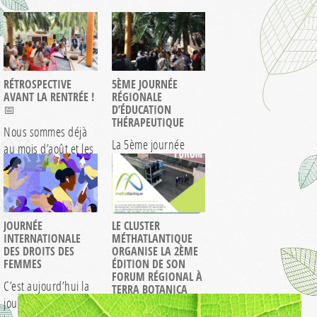
RÉTROSPECTIVE
5ÈME JOURNÉE
AVANT LA RENTRÉE !
RÉGIONALE
📅
D’ÉDUCATION
THÉRAPEUTIQUE
Nous sommes déjà
La 5ème journée
au mois d’août et les
régionale
sept premiers mois
d’éducation
de…
> EN SAVOIR +
thérapeutique a eu
> EN SAVOIR +
lieu à Terra
JOURNÉE
LE CLUSTER
Botanica…
INTERNATIONALE
MÉTHATLANTIQUE
DES DROITS DES
ORGANISE LA 2ÈME
FEMMES
ÉDITION DE SON
FORUM RÉGIONAL À
C’est aujourd’hui la
TERRA BOTANICA
journée
Après une première