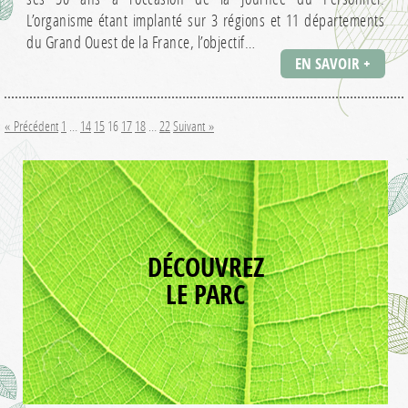
L’organisme étant implanté sur 3 régions et 11 départements
du Grand Ouest de la France, l’objectif…
EN SAVOIR +
« Précédent
1
…
14
15
16
17
18
…
22
Suivant »
DÉCOUVREZ
LE PARC