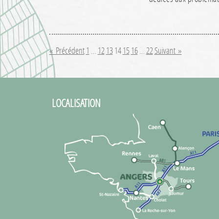
« Précédent
1
…
12
13
14
15
16
…
22
Suivant »
LOCALISATION