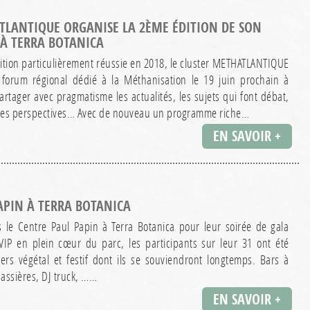
TLANTIQUE ORGANISE LA 2ÈME ÉDITION DE SON
À TERRA BOTANICA
ition particulièrement réussie en 2018, le cluster METHATLANTIQUE
forum régional dédié à la Méthanisation le 19 juin prochain à
artager avec pragmatisme les actualités, les sujets qui font débat,
 les perspectives… Avec de nouveau un programme riche…
EN SAVOIR +
APIN À TERRA BOTANICA
ns le Centre Paul Papin à Terra Botanica pour leur soirée de gala
IP en plein cœur du parc, les participants sur leur 31 ont été
rs végétal et festif dont ils se souviendront longtemps. Bars à
hassières, DJ truck, ……
EN SAVOIR +