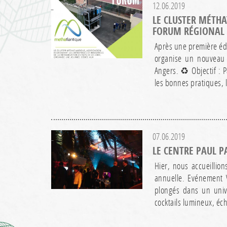
12.06.2019
LE CLUSTER MÉTHA
FORUM RÉGIONAL 
Après une première éd
organise un nouveau 
Angers. ♻️ Objectif : P
les bonnes pratiques,
07.06.2019
LE CENTRE PAUL P
Hier, nous accueillio
annuelle. Evénement V
plongés dans un unive
cocktails lumineux, éc