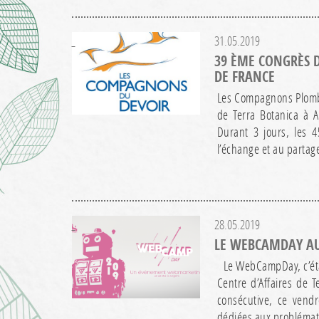
31.05.2019
39 ÈME CONGRÈS 
DE FRANCE
Les Compagnons Plombie
de Terra Botanica à 
Durant 3 jours, les 4
l’échange et au partag
28.05.2019
LE WEBCAMDAY AU 
Le WebCampDay, c’étai
Centre d’Affaires de 
consécutive, ce vend
dédiées aux probléma