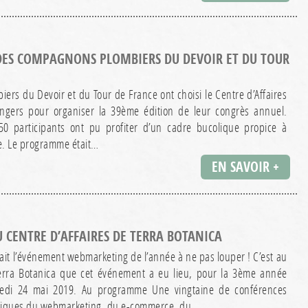
DES COMPAGNONS PLOMBIERS DU DEVOIR ET DU TOUR
rs du Devoir et du Tour de France ont choisi le Centre d’Affaires
Angers pour organiser la 39ème édition de leur congrès annuel.
50 participants ont pu profiter d’un cadre bucolique propice à
e. Le programme était…
EN SAVOIR +
CENTRE D’AFFAIRES DE TERRA BOTANICA
t l’événement webmarketing de l’année à ne pas louper ! C’est au
Terra Botanica que cet événement a eu lieu, pour la 3ème année
redi 24 mai 2019. Au programme Une vingtaine de conférences
tiques du webmarketing, du e-commerce, du…