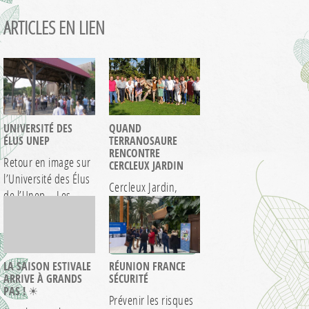
ARTICLES EN LIEN
UNIVERSITÉ DES
QUAND
ÉLUS UNEP
TERRANOSAURE
RENCONTRE
Retour en image sur
CERCLEUX JARDIN
l’Université des Élus
Cercleux Jardin,
de l’Unep – Les
partenaire du parc
Entreprises…
Terra Botanica, a
> EN SAVOIR +
profité du cadre
> EN SAVOIR +
végétal…
LA SAISON ESTIVALE
RÉUNION FRANCE
ARRIVE À GRANDS
SÉCURITÉ
PAS ! ☀
Prévenir les risques