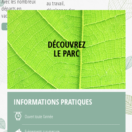
Avec les nombreux
au travail,
départs en
développer des
vacances, il est
équipements de
> EN SAVOIR +
essentiel d’anticiper
protection éco-
> EN SAVOIR +
vos événements…
responsables,
telles…
DÉCOUVREZ
LE PARC
INFORMATIONS
PRATIQUES
Ouvert toute l’année
Evènements sur-mesure