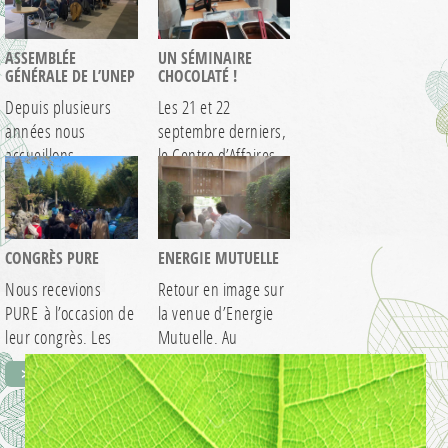
ASSEMBLÉE
UN SÉMINAIRE
GÉNÉRALE DE L’UNEP
CHOCOLATÉ !
Depuis plusieurs
Les 21 et 22
années nous
septembre derniers,
accueillons
le Centre d’Affaires
l’Assemblée
de Terra Botanica…
> EN SAVOIR +
> EN SAVOIR +
Générale de l’Union
Nationale des
Entreprises…
CONGRÈS PURE
ENERGIE MUTUELLE
Nous recevions
Retour en image sur
PURE à l’occasion de
la venue d’Energie
leur congrès. Les
Mutuelle. Au
participants se sont
programme de
> EN SAVOIR +
> EN SAVOIR +
retrouvés…
cette…