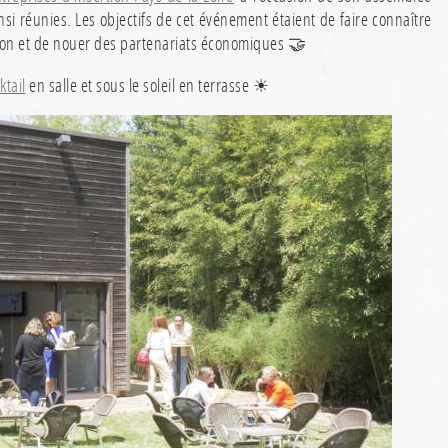
si réunies. Les objectifs de cet événement étaient de faire connaître
rtion et de nouer des partenariats économiques 🤝
ktail
en salle et sous le soleil en terrasse ☀