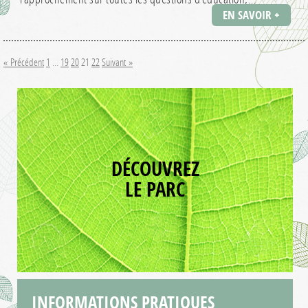
EN SAVOIR +
« Précédent
1
…
19
20
21
22
Suivant »
DÉCOUVREZ
LE PARC
INFORMATIONS
PRATIQUES