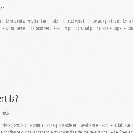
sur
més
Notre
 de nos initiatives fondamentales : la biodiversité. Situé aux portes de Terra
label
 environnement. La biodiversité est un point crucial pour notre équipe, et to
partenaire
Destination
Innovante
Durable
:
la
biodiversité
nt-ils ?
sur
ermés
Nos
privilégions la consommation responsable en travaillant en étroite collaborati
traiteurs
 de confiance qui garantissent la gourmandise de vos réceptions : – Le Grenie