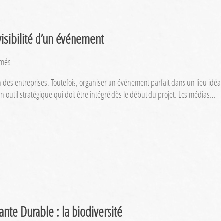
visibilité d’un événement
sur
rmés
La
des entreprises. Toutefois, organiser un événement parfait dans un lieu idéal ne 
communication
n outil stratégique qui doit être intégré dès le début du projet. Les médias…
:
un
réel
rôle
dans
la
visibilité
d’un
événement
ante Durable : la biodiversité