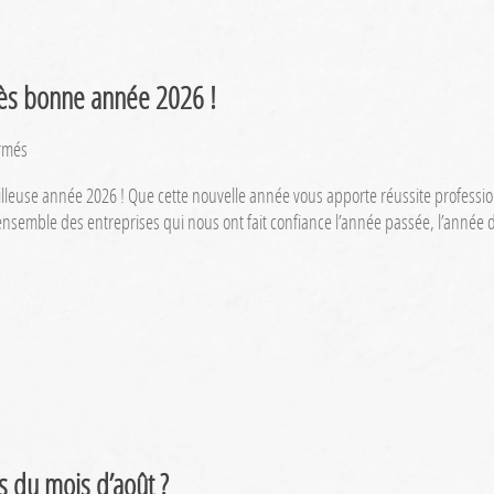
très bonne année 2026 !
sur
rmés
Le
eilleuse année 2026 ! Que cette nouvelle année vous apporte réussite profess
Centre
nsemble des entreprises qui nous ont fait confiance l’année passée, l’année
d’Affaires
vous
souhaite
une
très
bonne
année
2026
!
rs du mois d’août ?