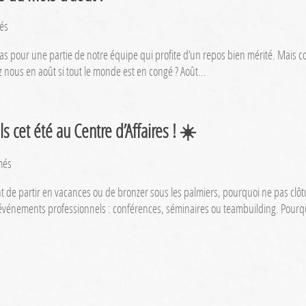
sur
és
Que
 cas pour une partie de notre équipe qui profite d’un repos bien mérité. Mais c
se
ez nous en août si tout le monde est en congé ? Août…
passe-
t-
il
au
 cet été au Centre d’Affaires ! ☀️
Centre
d’Affaires
sur
més
lors
Organisez
du
s avant de partir en vacances ou de bronzer sous les palmiers, pourquoi ne pas cl
vos
mois
vos événements professionnels : conférences, séminaires ou teambuilding. Pour
événements
d’août
professionnels
?
cet
été
au
Centre