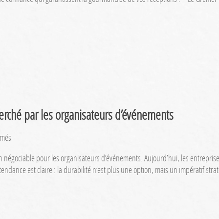
:
qui
sont-
ils
?
que
proposent-
ils
?
cherché par les organisateurs d’événements
sur
rmés
L’impact
n négociable pour les organisateurs d’événements. Aujourd’hui, les entrepris
écologique
 tendance est claire : la durabilité n’est plus une option, mais un impératif st
:
un
critère
très