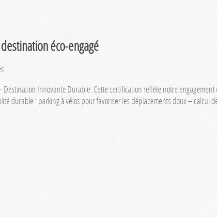
d’Affaires
!
☀️
re destination éco-engagé
sur
és
Le
DID – Destination Innovante Durable. Cette certification reflète notre engagem
Centre
lité durable : parking à vélos pour favoriser les déplacements doux – calcu
d’Affaires,
labellisé
DID
:
votre
destination
éco-
engagé