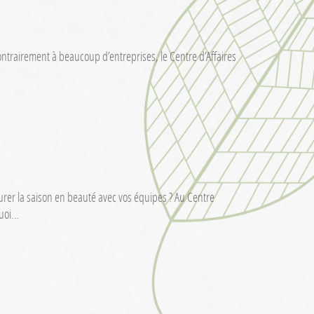
ontrairement à beaucoup d’entreprises, le Centre d’Affaires
ôturer la saison en beauté avec vos équipes ? Au Centre
quoi…