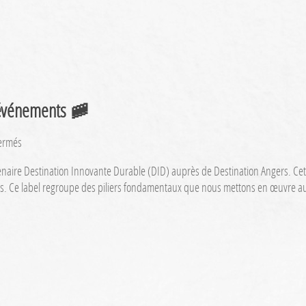
recherché
par
les
organisateurs
d’événements
 événements 🚞
sur
ermés
Les
 partenaire Destination Innovante Durable (DID) auprès de Destination Angers.
modes
s. Ce label regroupe des piliers fondamentaux que nous mettons en œuvre a
de
transport
doux
pour
vos
événements
🚞