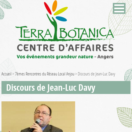
Accueil
>
7èmes Rencontres du Réseau Local Anjou
>
Discours de Jean-Luc Davy
Discours de Jean-Luc Davy