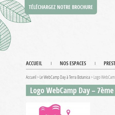
TÉLÉCHARGEZ NOTRE BROCHURE
ACCUEIL
NOS ESPACES
PRES
Accueil
>
Le WebCamp Day à Terra Botanica
>
Logo WebCamp
Logo WebCamp Day – 7ème 