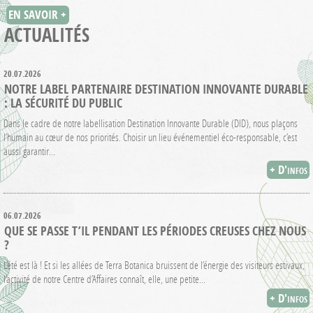
EN SAVOIR +
ACTUALITÉS
20.07.2026
NOTRE LABEL PARTENAIRE DESTINATION INNOVANTE DURABLE
: LA SÉCURITÉ DU PUBLIC
Dans le cadre de notre labellisation Destination Innovante Durable (DID), nous plaçons
l’humain au cœur de nos priorités. Choisir un lieu événementiel éco-responsable, c’est
aussi garantir…
+ D'infos
06.07.2026
QUE SE PASSE T’IL PENDANT LES PÉRIODES CREUSES CHEZ NOUS
?
L’été est là ! Et si les allées de Terra Botanica bruissent de l’énergie des visiteurs estivaux,
l’activité de notre Centre d’Affaires connaît, elle, une petite…
+ D'infos