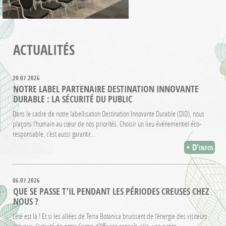
ACTUALITÉS
20.07.2026
NOTRE LABEL PARTENAIRE DESTINATION INNOVANTE
DURABLE : LA SÉCURITÉ DU PUBLIC
Dans le cadre de notre labellisation Destination Innovante Durable (DID), nous
plaçons l’humain au cœur de nos priorités. Choisir un lieu événementiel éco-
responsable, c’est aussi garantir…
+ D'infos
06.07.2026
QUE SE PASSE T’IL PENDANT LES PÉRIODES CREUSES CHEZ
NOUS ?
L’été est là ! Et si les allées de Terra Botanica bruissent de l’énergie des visiteurs