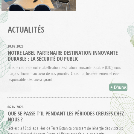
ACTUALITÉS
20.07.2026
NOTRE LABEL PARTENAIRE DESTINATION INNOVANTE
DURABLE : LA SÉCURITÉ DU PUBLIC
Dans le cadre de notre labellisation Destination Innovante Durable (DID), nous
plaçons l’humain au cœur de nos priorités. Choisir un lieu événementiel éco-
responsable, c’est aussi garantir…
+ D'infos
06.07.2026
QUE SE PASSE T’IL PENDANT LES PÉRIODES CREUSES CHEZ
NOUS ?
L’été est là ! Et si les allées de Terra Botanica bruissent de l’énergie des visiteurs