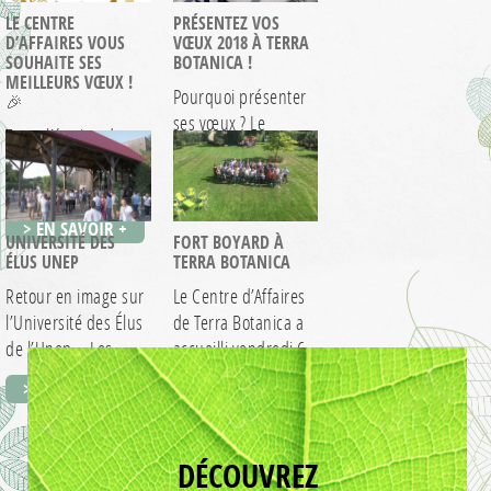
LE CENTRE
PRÉSENTEZ VOS
D’AFFAIRES VOUS
VŒUX 2018 À TERRA
SOUHAITE SES
BOTANICA !
MEILLEURS VŒUX !
Pourquoi présenter
🎉
ses vœux ? Le
Toute l’équipe du
premier mois de
Centre d’Affaires
l’année est en…
vous souhaite ses
> EN SAVOIR +
meilleurs vœux pour
> EN SAVOIR +
cette…
UNIVERSITÉ DES
FORT BOYARD À
ÉLUS UNEP
TERRA BOTANICA
Retour en image sur
Le Centre d’Affaires
l’Université des Élus
de Terra Botanica a
de l’Unep – Les
accueilli vendredi 6
Entreprises…
septembre la…
> EN SAVOIR +
> EN SAVOIR +
DÉCOUVREZ