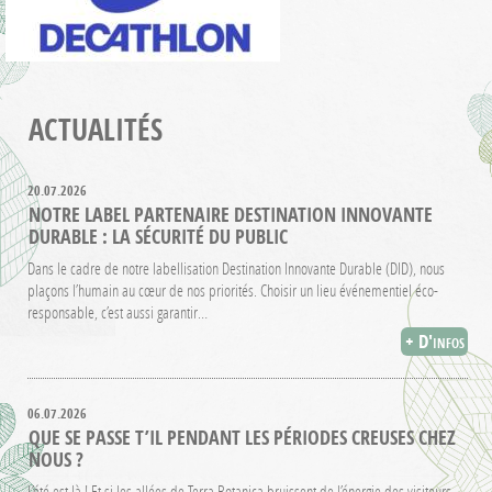
ACTUALITÉS
20.07.2026
NOTRE LABEL PARTENAIRE DESTINATION INNOVANTE
DURABLE : LA SÉCURITÉ DU PUBLIC
Dans le cadre de notre labellisation Destination Innovante Durable (DID), nous
plaçons l’humain au cœur de nos priorités. Choisir un lieu événementiel éco-
responsable, c’est aussi garantir…
+ D'infos
06.07.2026
QUE SE PASSE T’IL PENDANT LES PÉRIODES CREUSES CHEZ
NOUS ?
L’été est là ! Et si les allées de Terra Botanica bruissent de l’énergie des visiteurs