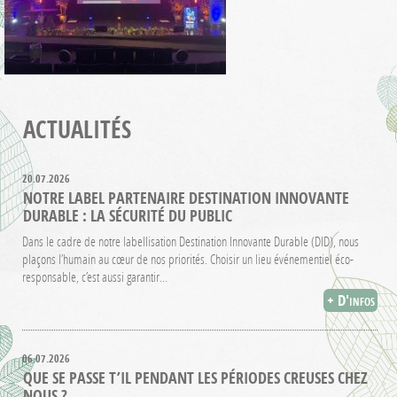
ACTUALITÉS
20.07.2026
NOTRE LABEL PARTENAIRE DESTINATION INNOVANTE
DURABLE : LA SÉCURITÉ DU PUBLIC
Dans le cadre de notre labellisation Destination Innovante Durable (DID), nous
plaçons l’humain au cœur de nos priorités. Choisir un lieu événementiel éco-
responsable, c’est aussi garantir…
+ D'infos
06.07.2026
QUE SE PASSE T’IL PENDANT LES PÉRIODES CREUSES CHEZ
NOUS ?