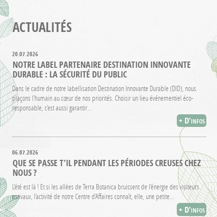
ACTUALITÉS
20.07.2026
NOTRE LABEL PARTENAIRE DESTINATION INNOVANTE
DURABLE : LA SÉCURITÉ DU PUBLIC
Dans le cadre de notre labellisation Destination Innovante Durable (DID), nous
plaçons l’humain au cœur de nos priorités. Choisir un lieu événementiel éco-
responsable, c’est aussi garantir…
+ D'infos
06.07.2026
QUE SE PASSE T’IL PENDANT LES PÉRIODES CREUSES CHEZ
NOUS ?
L’été est là ! Et si les allées de Terra Botanica bruissent de l’énergie des visiteurs
estivaux, l’activité de notre Centre d’Affaires connaît, elle, une petite…
+ D'infos