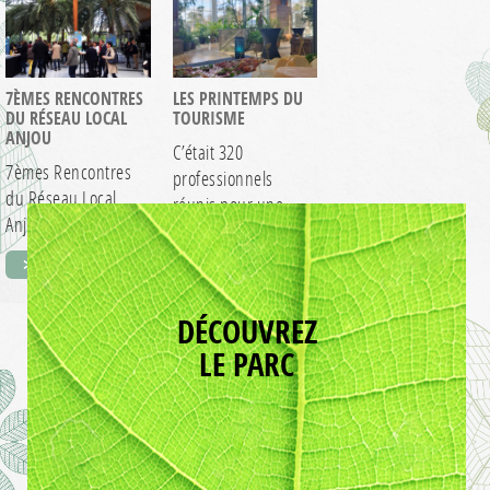
d’affaires pour…
Retour sur le…
> EN SAVOIR +
> EN SAVOIR +
7ÈMES RENCONTRES
LES PRINTEMPS DU
DU RÉSEAU LOCAL
TOURISME
ANJOU
C’était 320
7èmes Rencontres
professionnels
du Réseau Local
réunis pour une
Anjou S’adapter aux
journée riche en
> EN SAVOIR +
tendances
rencontres et
> EN SAVOIR +
alimentaires de
échanges…
demain…
DÉCOUVREZ
LE PARC