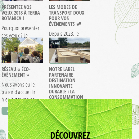
PRÉSENTEZ VOS
LES MODES DE
VŒUX 2018 À TERRA
TRANSPORT DOUX
BOTANICA !
POUR VOS
ÉVÉNEMENTS 🚞
Pourquoi présenter
Depuis 2023, le
ses vœux ? Le
Centre d’Affaires est
premier mois de
fier d’être labellisé
l’année est en…
> EN SAVOIR +
partenaire
> EN SAVOIR +
Destination
RÉSEAU « ÉCO-
NOTRE LABEL
Innovante…
ÉVÈNEMENT »
PARTENAIRE
DESTINATION
Nous avons eu le
INNOVANTE
plaisir d’accueillir
DURABLE : LA
CONSOMMATION
hier le groupe de
RESPONSABLE
travail « Eco-
> EN SAVOIR +
Après avoir mis en
évènement »…
lumière nos actions
en faveur de la
DÉCOUVREZ
biodiversité,…
> EN SAVOIR +