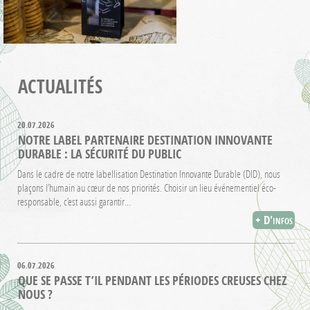
ACTUALITÉS
20.07.2026
NOTRE LABEL PARTENAIRE DESTINATION INNOVANTE
DURABLE : LA SÉCURITÉ DU PUBLIC
Dans le cadre de notre labellisation Destination Innovante Durable (DID), nous
plaçons l’humain au cœur de nos priorités. Choisir un lieu événementiel éco-
responsable, c’est aussi garantir…
+ D'infos
06.07.2026
QUE SE PASSE T’IL PENDANT LES PÉRIODES CREUSES CHEZ
NOUS ?