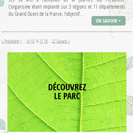
L’organisme étant implanté sur 3 régions et 11 départements
du Grand Ouest de la France, l’objectif…
EN SAVOIR +
« Précédent
1
…
14
15
16
17
18
…
22
Suivant »
DÉCOUVREZ
LE PARC